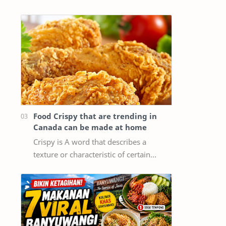
memiliki blog atau website dan ingin
mendapatkan pengunjung dari Google,
maka memaha…
Food Crispy that are trending in
Canada can be made at home
Crispy is A word that describes a
texture or characteristic of certain
foods, particularly when they are
cooked or fried until they are crispy,
mea…