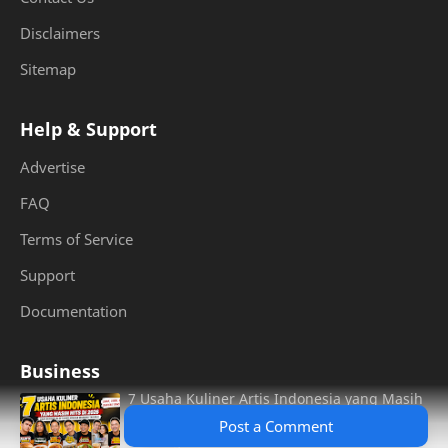
Disclaimers
Sitemap
Help & Support
Advertise
FAQ
Terms of Service
Support
Documentation
Business
7 Usaha Kuliner Artis Indonesia yang Masih
Hits di 2026, Dari Burger Aldi Taher hingga
Post a Comment
Warung Taburai