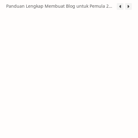
Panduan Lengkap Membuat Blog untuk Pemula 2026: Dari Nol hingga Menghasilkan Uang