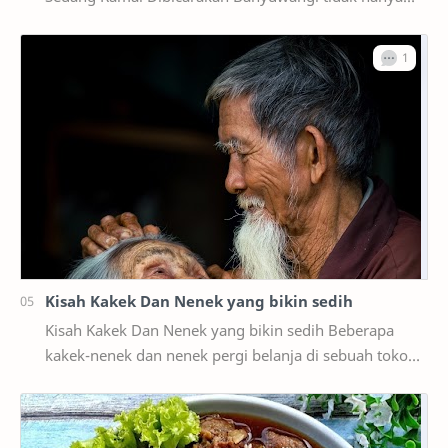
terkenal dengan destinasi wisata alam seperti Kawah…
Kisah Kakek Dan Nenek yang bikin sedih
Kisah Kakek Dan Nenek yang bikin sedih Beberapa
kakek-nenek dan nenek pergi belanja di sebuah toko
suvenir untuk mencari hadiah untuk cucu Anda.
Kemu…