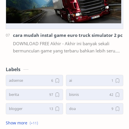
cara mudah instal game euro truck simulator 2 pc
DOWNLOAD FREE Akhir - Akhir ini banyak sekali
bermunculan game yang terbaru bahkan lebih seru.
mulai dari game smartphone sampai game PC. akan
teta…
Labels
adsense
ai
berita
bisnis
blogger
doa
game
kasus