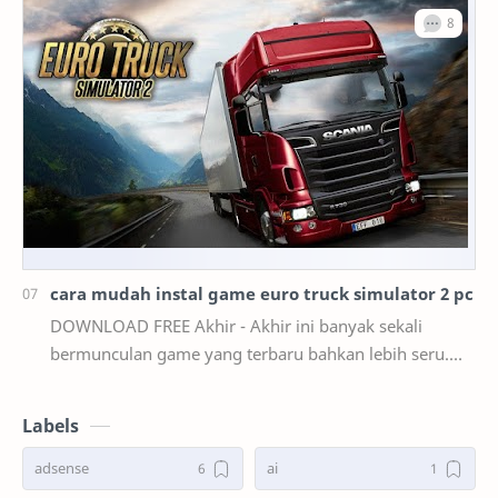
cara mudah instal game euro truck simulator 2 pc
DOWNLOAD FREE Akhir - Akhir ini banyak sekali
bermunculan game yang terbaru bahkan lebih seru.
mulai dari game smartphone sampai game PC. akan
teta…
Labels
adsense
ai