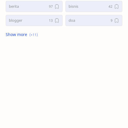
berita
bisnis
blogger
doa
game
kasus
kesehatan
kisah
masak
search
seo
tani
teknologi
trend
wordpress