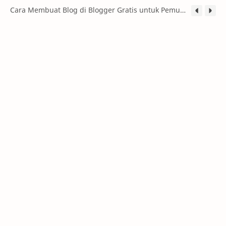
Panduan Lengkap Membuat Blog untuk Pemula 2026: Dari Nol hingga Menghasilkan Uang
Cara Membuat Blog di Blogger Gratis untuk Pemula (Panduan Lengkap 2026)