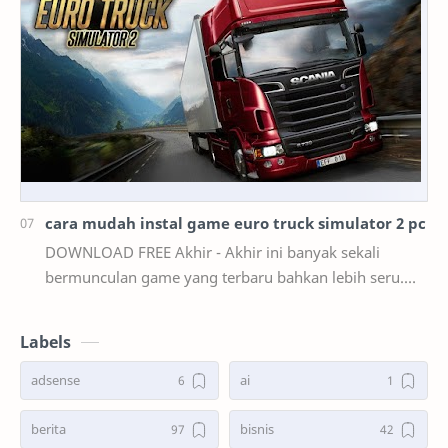
cara mudah instal game euro truck simulator 2 pc
DOWNLOAD FREE Akhir - Akhir ini banyak sekali
bermunculan game yang terbaru bahkan lebih seru.
mulai dari game smartphone sampai game PC. akan
teta…
Labels
adsense
ai
berita
bisnis