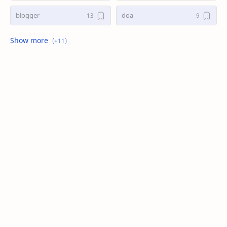
blogger
doa
game
kasus
kesehatan
kisah
masak
search
seo
tani
teknologi
trend
wordpress