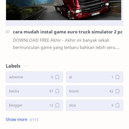
cara mudah instal game euro truck simulator 2 pc
DOWNLOAD FREE Akhir - Akhir ini banyak sekali
bermunculan game yang terbaru bahkan lebih seru.
mulai dari game smartphone sampai game PC. akan
teta…
Labels
adsense
ai
berita
bisnis
blogger
doa
game
kasus