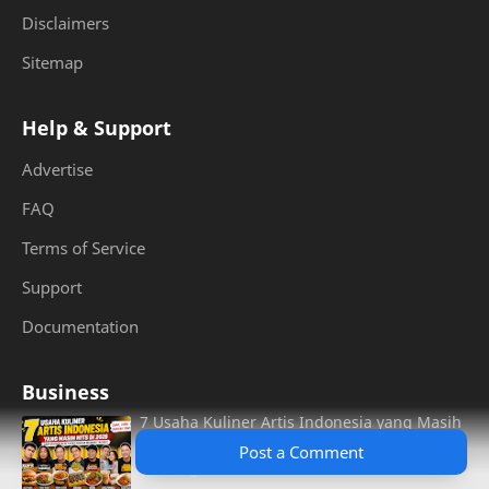
Disclaimers
Sitemap
Help & Support
Advertise
FAQ
Terms of Service
Support
Documentation
Business
7 Usaha Kuliner Artis Indonesia yang Masih
Hits di 2026, Dari Burger Aldi Taher hingga
Post a Comment
Warung Taburai