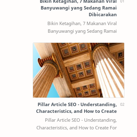
Bikin Ketagihan, 7 Makanan Viral
Banyuwangi yang Sedang Ramai
Dibicarakan
Bikin Ketagihan, 7 Makanan Viral
Banyuwangi yang Sedang Ramai
Dibicarakan Banyuwangi tidak hanya
terkenal dengan destinasi wisata alam
seperti Kawah…
Pillar Article SEO - Understanding,
Characteristics, and How to Create
Pillar Article SEO - Understanding,
Characteristics, and How to Create For
those of you SEO article addicts, maybe