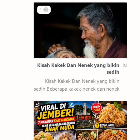
the term pillar article is familia…
Kisah Kakek Dan Nenek yang bikin
sedih
Kisah Kakek Dan Nenek yang bikin
sedih Beberapa kakek-nenek dan nenek
pergi belanja di sebuah toko suvenir
untuk mencari hadiah untuk cucu Anda.
Kemu…