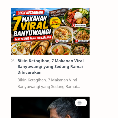
memiliki blog atau website dan ingin
mendapatkan pengunjung dari Google,
maka memaha…
Bikin Ketagihan, 7 Makanan Viral
Banyuwangi yang Sedang Ramai
Dibicarakan
Bikin Ketagihan, 7 Makanan Viral
Banyuwangi yang Sedang Ramai
Dibicarakan Banyuwangi tidak hanya
terkenal dengan destinasi wisata alam
seperti Kawah…