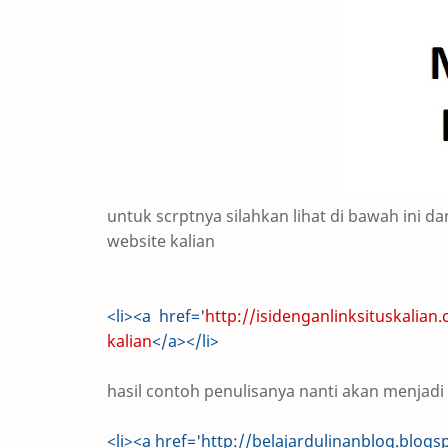
untuk scrptnya silahkan lihat di bawah ini 
website kalian
<li><a href='
http://isidenganlinksituskalian.
kalian
</a></li>
hasil contoh penulisanya nanti akan menjadi s
<li><a href='http://belajardulinanblog.blog