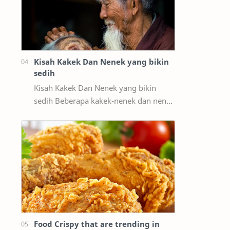
Kisah Kakek Dan Nenek yang bikin
sedih
Kisah Kakek Dan Nenek yang bikin
sedih Beberapa kakek-nenek dan nenek
pergi belanja di sebuah toko suvenir
untuk mencari hadiah untuk cucu Anda.
Kemu…
Food Crispy that are trending in