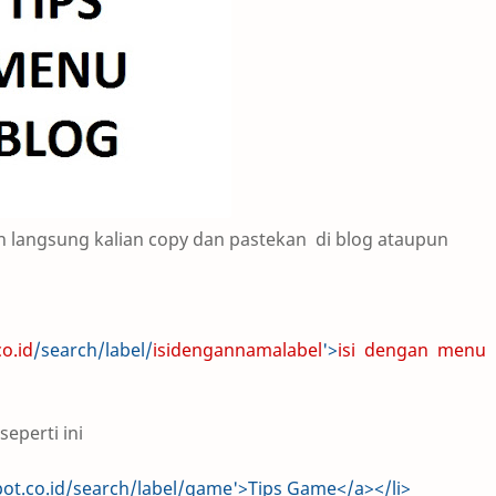
dan langsung kalian copy dan pastekan di blog ataupun
co.id
/search/label/
isidengannamalabel
'>
isi dengan menu
eperti ini
spot.co.id/search/label/game'>Tips Game</a></li>