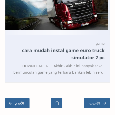
cara mudah instal game euro truck
simulator 2 pc
DOWNLOAD FREE Akhir - Akhir ini banyak sekali
bermunculan game yang terbaru bahkan lebih seru.
mulai dari game smartphone sampai game PC. akan
teta…